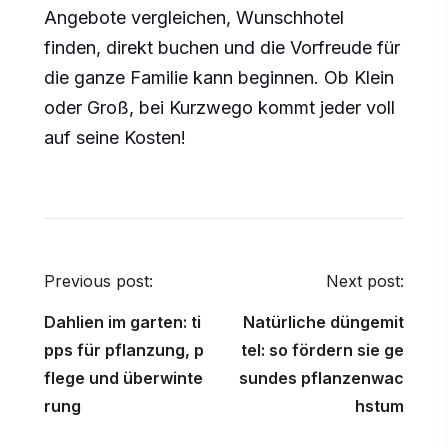
Angebote vergleichen, Wunschhotel
finden, direkt buchen und die Vorfreude für
die ganze Familie kann beginnen. Ob Klein
oder Groß, bei Kurzwego kommt jeder voll
auf seine Kosten!
P
o
Previous post:
Next post:
s
Dahlien im garten: ti
Natürliche düngemit
t
pps für pflanzung, p
tel: so fördern sie ge
n
flege und überwinte
sundes pflanzenwac
rung
hstum
a