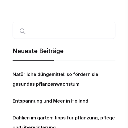
v
i
g
a
t
i
Neueste Beiträge
o
n
Natürliche düngemittel: so fördern sie
gesundes pflanzenwachstum
Entspannung und Meer in Holland
Dahlien im garten: tipps für pflanzung, pflege
und überwinterung