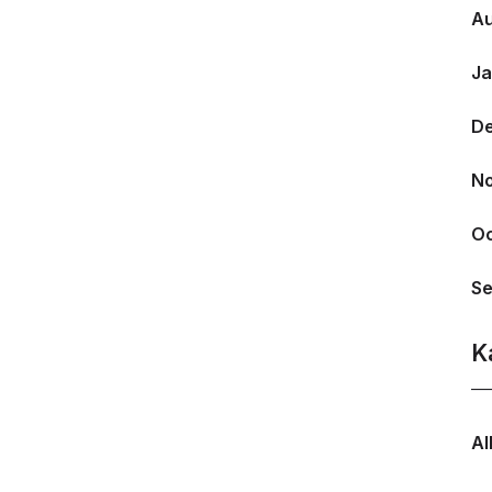
Au
Ja
D
N
Oc
Se
K
Al