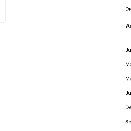
Di
A
Ju
M
M
Ju
D
Se