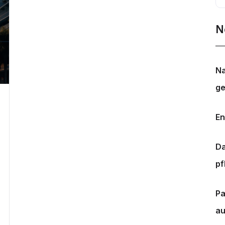
N
Na
ge
En
Da
pf
Pa
au