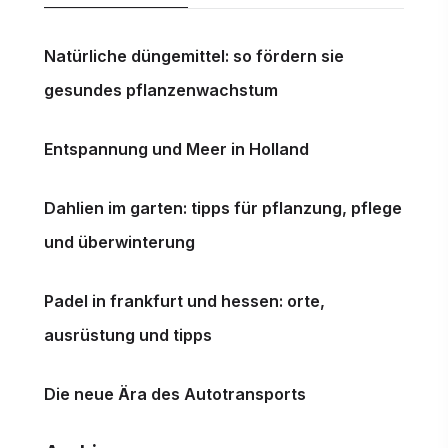
v
Natürliche düngemittel: so fördern sie
i
gesundes pflanzenwachstum
g
a
Entspannung und Meer in Holland
t
i
Dahlien im garten: tipps für pflanzung, pflege
o
und überwinterung
n
Padel in frankfurt und hessen: orte,
ausrüstung und tipps
Die neue Ära des Autotransports